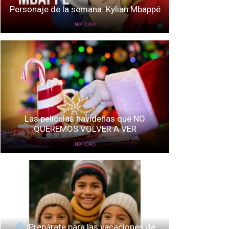
Personaje de la semana: Kylian Mbappé
NOTICIAS
Las películas navideñas que NO
QUEREMOS VOLVER A VER
NOTICIAS
¡Prepárate para las vacaciones de