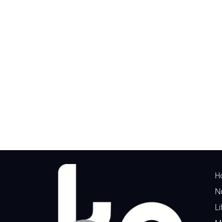
H
N
Li