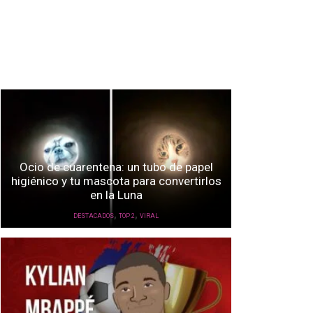
Ocio de cuarentena: un tubo de papel
higiénico y tu mascota para convertirlos
en la Luna
,
,
DESTACADOS
TOP 2
VIRAL