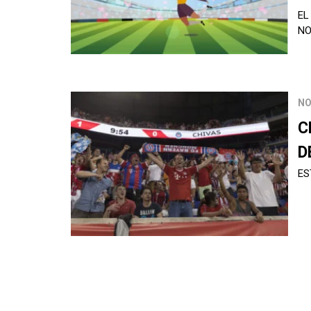
EL
N
NO
C
D
ES