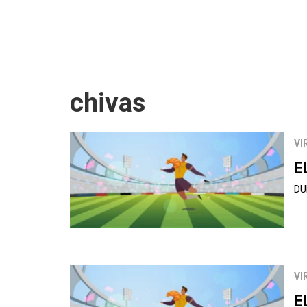
chivas
VI
E
DU
VI
E