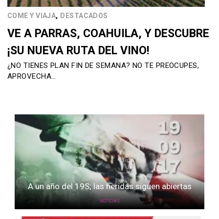
,
COME Y VIAJA
DESTACADOS
VE A PARRAS, COAHUILA, Y DESCUBRE
¡SU NUEVA RUTA DEL VINO!
¿NO TIENES PLAN FIN DE SEMANA? NO TE PREOCUPES,
APROVECHA…
A un año del 19S; las heridas siguen abiertas
NOTICIAS