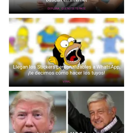
,
EXPLORA
QUE NO SE TE PASE
Llegan los Stickers personalizables a WhatsApp,
¡te decimos cómo hacer los tuyos!
VIRAL