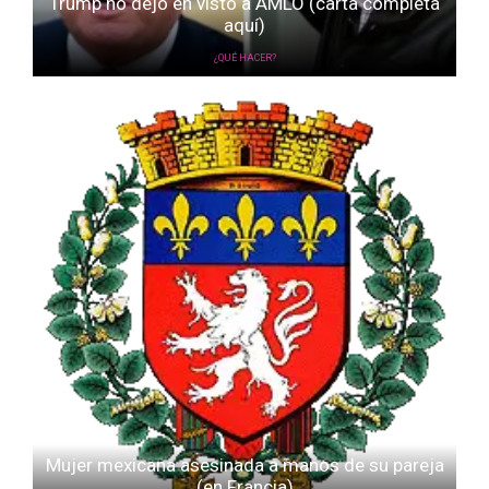
Trump no dejó en visto a AMLO (carta completa
aquí)
¿QUÉ HACER?
Mujer mexicana asesinada a manos de su pareja
(en Francia)