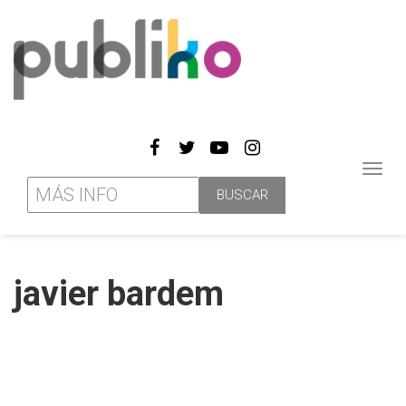
Toggl
navig
javier bardem