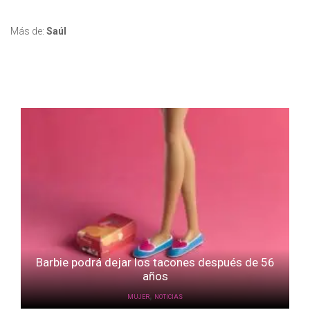
Más de:
Saúl
Barbie podrá dejar los tacones después de 56
años
,
MUJER
NOTICIAS