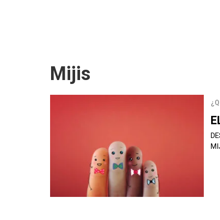
Mijis
¿Q
E
DE
MI