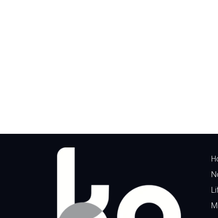
H
N
Li
M