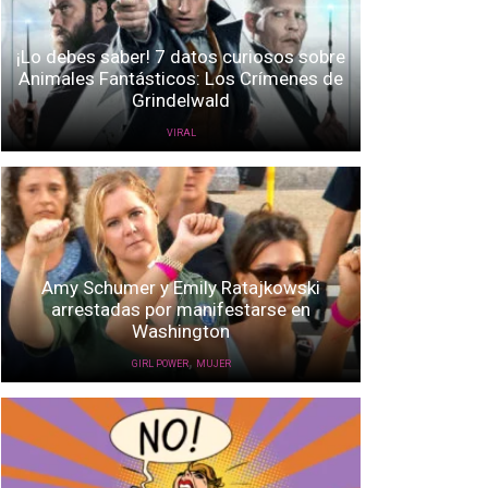
¡Lo debes saber! 7 datos curiosos sobre
Animales Fantásticos: Los Crímenes de
Grindelwald
VIRAL
Amy Schumer y Emily Ratajkowski
arrestadas por manifestarse en
Washington
,
GIRL POWER
MUJER