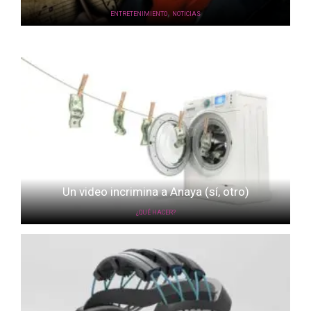
,
ENTRETENIMIENTO
NOTICIAS
Un video incrimina a Anaya (sí, otro)
¿QUÉ HACER?