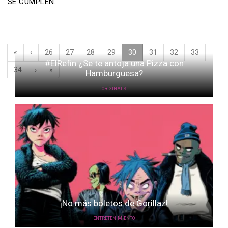
SE CUMPLEN…
«
‹
26
27
28
29
30
(current)
31
32
33
#ElRefin ¿Se te antoja una Pizza con
34
›
»
Hamburguesa?
ORIGINALS
¡No más boletos de Gorillaz!
ENTRETENIMIENTO