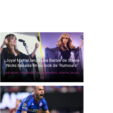
¡Joya! Mattel lanzó una Barbie de Stevie
Nicks basada en su look de ‘Rumours’
,
,
,
,
,
¿QUÉ HACER?
DESTACADOS
ENTRETENIMIENTO
EVENTOS
MUJER
TOP