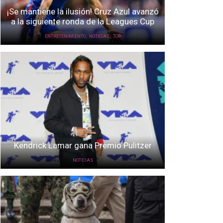
¡Se mantiene la ilusión! Cruz Azul avanzó
a la siguiente ronda de la Leagues Cup
,
,
ENTRETENIMIENTO
NOTICIAS
TOP
Kendrick Lamar gana Premio Pulitzer
NOTICIAS