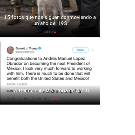
15 fotos que nos siguen conmoviendo a
un año del 19S
POLÍTICA
Twitter celebra la victoria de AMLO
¿QUÉ HACER?