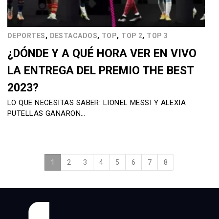
,
,
,
,
DEPORTES
DESTACADOS
TOP
TOP 2
TOP 3
¿DÓNDE Y A QUÉ HORA VER EN VIVO
LA ENTREGA DEL PREMIO THE BEST
2023?
LO QUE NECESITAS SABER: LIONEL MESSI Y ALEXIA
PUTELLAS GANARON…
1
(current)
2
3
4
5
6
7
8