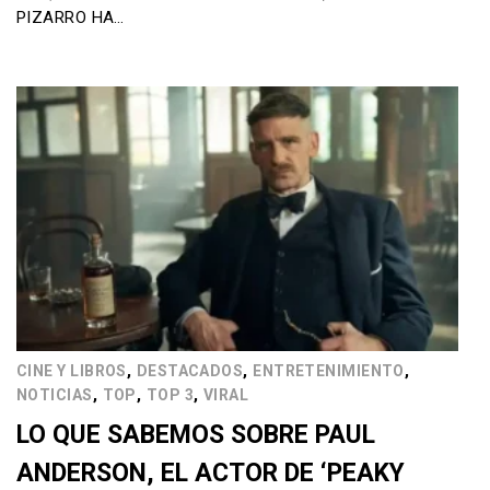
PIZARRO HA…
,
,
,
CINE Y LIBROS
DESTACADOS
ENTRETENIMIENTO
,
,
,
NOTICIAS
TOP
TOP 3
VIRAL
LO QUE SABEMOS SOBRE PAUL
ANDERSON, EL ACTOR DE ‘PEAKY