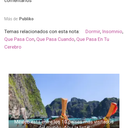
comentarios
Más de:
Publiko
Temas relacionados con esta nota:
Dormir
,
Insomnio
,
Que Pasa Con
,
Que Pasa Cuando
,
Que Pasa En Tu
Cerebro
México está entre los 10 países más visitados
del mundo ¡Aquí la lista!