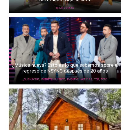
COME Y VIAJA
¿Música nueva? Esto es lo que sabemos sobre el
regreso de NSYNC después de 20 años
,
,
,
,
,
¿QUÉ HACER?
ENTRETENIMIENTO
EVENTOS
NOTICIAS
TOP
TOP 2