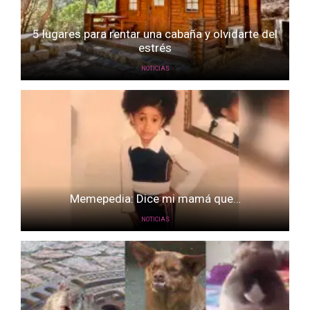
5 lugares para rentar una cabaña y olvidarte del
estrés
NOTICIAS
Memepedia: Dice mi mamá que…
NOTICIAS