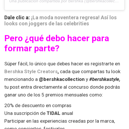
Una publicación compartida por
Bershka
(@bershkacollection) el
Dale clic a:
¡La moda noventera regresa! Así los
looks con joggers de las celebrities
Pero ¿qué debo hacer para
formar parte?
Súper fácil, lo único que debes hacer es registrarte en
Bershka Style Creators
,
cada que compartas tu look
mencionando a
@bershkacollection
y
#bershkastyle,
tu post entra directamente al concurso donde podrás
ganar uno de los 5 premios mensuales como:
20% de descuento en compras
Una suscripción de
TIDAL
anual
Participar en las experiencias creadas por la marca,
como conciertos, festivales.