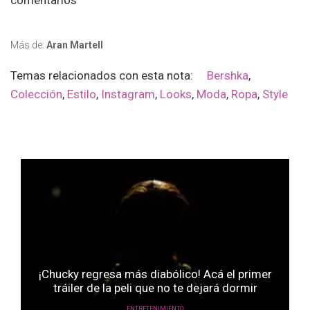
comentarios
Más de:
Aran Martell
Temas relacionados con esta nota:
Bershka
,
Colección
,
Estilo
,
Instagram
,
Looks
,
Moda
,
Ropa
,
Style
¡Chucky regresa más diabólico! Acá el primer
tráiler de la peli que no te dejará dormir
ENTRETENIMIENTO