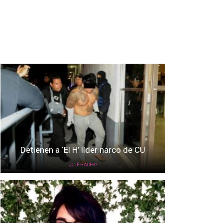
Detienen a ‘El H’ líder narco de CU
¿QUÉ HACER?