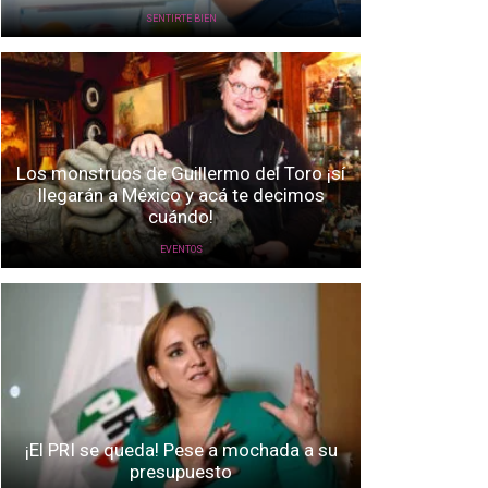
SENTIRTE BIEN
Los monstruos de Guillermo del Toro ¡sí
llegarán a México y acá te decimos
cuándo!
EVENTOS
¡El PRI se queda! Pese a mochada a su
presupuesto