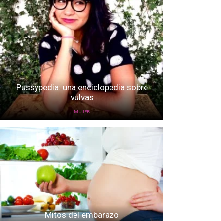
Pussypedia: una enciclopedia sobre
vulvas
MUJER
Mitos del embarazo