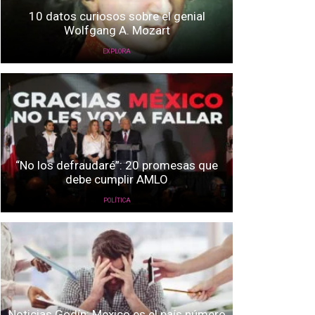
10 datos curiosos sobre el genial
Wolfgang A. Mozart
EXPLORA
“No los defraudaré”: 20 promesas que
debe cumplir AMLO
POLÍTICA
Noticias Godín: Mexico es el país número