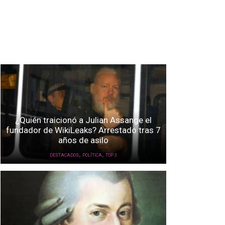
¿Quién traicionó a Julian Assange el
fundador de WikiLeaks? Arrestado tras 7
años de asilo
,
,
DESTACADOS
POLÍTICA
TOP 3