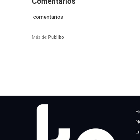
Comentarios
comentarios
Más de:
Publiko
H
N
Li