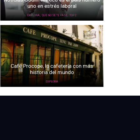
uno en estrés laboral
,
,
EXPLORA
QUE NO SE TE PASE
TOP 2
Café Procope, la cafetería con más
historia del mundo
EXPLORA