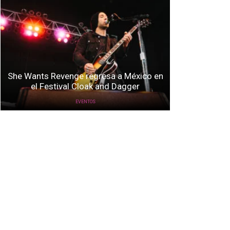
She Wants Revenge regresa a México en
el Festival Cloak and Dagger
EVENTOS