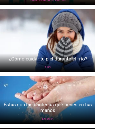
ENTRETENIMIENTO
EVENTOS
¿Cómo cuidar tu piel durante el frío?
TIPS
Éstas son las bacterias que tienes en tus
manos
EXPLORA