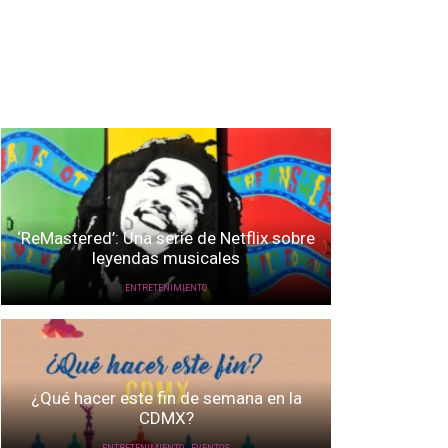
‘ReMastered’: Una serie de Netflix sobre
leyendas musicales
ENTRETENIMIENTO
¿Qué hacer este fin de semana en la
CDMX?
,