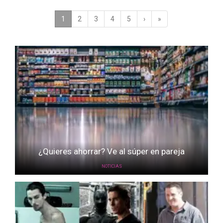
1
(current)
2
3
4
5
›
»
¿Quieres ahorrar? Ve al súper en pareja
NOTICIAS