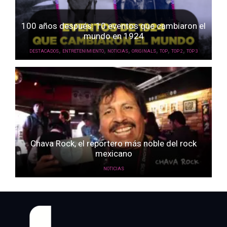
100 años después: 10 eventos que cambiaron el
mundo en 1924
,
,
,
,
,
,
DESTACADOS
ENTRETENIMIENTO
NOTICIAS
ORIGINALS
TOP
TOP 2
TOP 3
Chava Rock, el reportero más noble del rock
mexicano
NOTICIAS