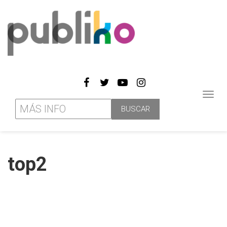
Toggl
navig
top2