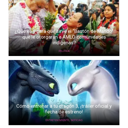
¿Qué es y para qué sirve el “Bastón de Mando”
que le otorgarán a AMLO comunidades
indígenas?
POLÍTICA
Cómo entrenar a tu dragón 3, ¡tráiler oficial y
fecha de estreno!
,
ENTRETENIMIENTO
NOTICIAS