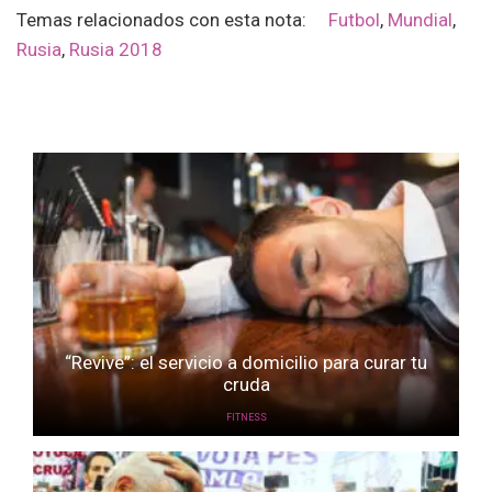
Temas relacionados con esta nota:
Futbol
,
Mundial
,
Rusia
,
Rusia 2018
“Revive”: el servicio a domicilio para curar tu
cruda
FITNESS