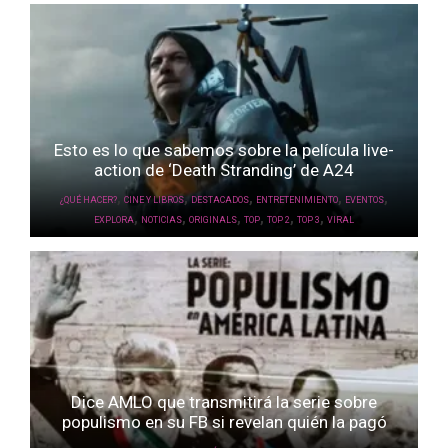
Esto es lo que sabemos sobre la película live-
action de ‘Death Stranding’ de A24
,
,
,
,
,
¿QUÉ HACER?
CINE Y LIBROS
DESTACADOS
ENTRETENIMIENTO
EVENTOS
,
,
,
,
,
,
EXPLORA
NOTICIAS
ORIGINALS
TOP
TOP 2
TOP 3
VIRAL
Dice AMLO que transmitirá la serie sobre
populismo en su FB si revelan quién la pagó