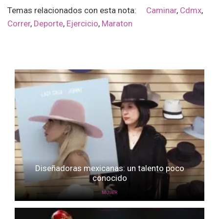
Temas relacionados con esta nota:
Caminar
,
Cdmx
,
Correr
,
Deporte
,
Ejercicio
,
Maraton
Diseñadoras mexicanas: un talento poco
conocido
MUJER