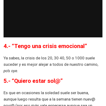
4.- “Tengo una crisis emocional”
Ya sabes, la crisis de los 20, 30 40, 50 o 1000 suele
suceder y es mejor alejar a todos de nuestro camino,
po’s oye.
5.- “Quiero estar sol@”
Es que en ocasiones la soledad suele ser buena,
aunque luego resulta que a la semana tienen nuev@
novi@ (por eso más vale esperarse aunque sea un