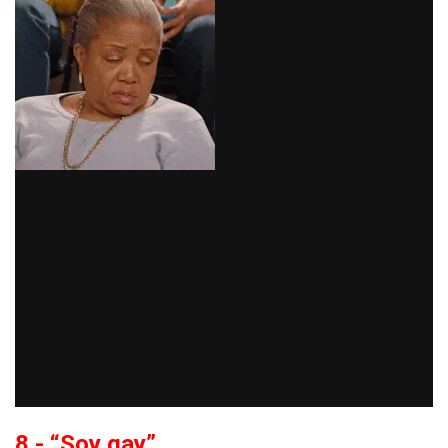
8.- “Soy gay”