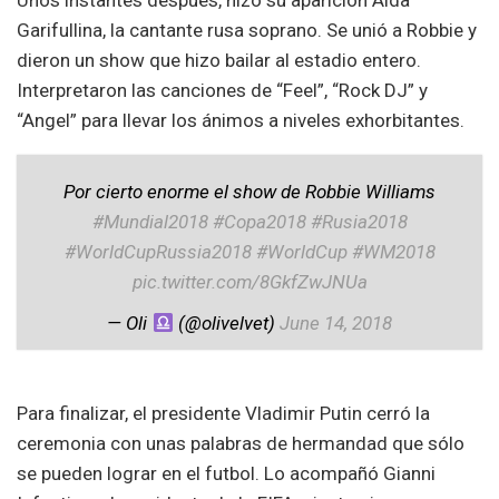
Unos instantes después, hizo su aparición Aida
Garifullina, la cantante rusa soprano. Se unió a Robbie y
dieron un show que hizo bailar al estadio entero.
Interpretaron las canciones de “Feel”, “Rock DJ” y
“Angel” para llevar los ánimos a niveles exhorbitantes.
Por cierto enorme el show de Robbie Williams
#Mundial2018
#Copa2018
#Rusia2018
#WorldCupRussia2018
#WorldCup
#WM2018
pic.twitter.com/8GkfZwJNUa
— Oli
(@olivelvet)
June 14, 2018
Para finalizar, el presidente Vladimir Putin cerró la
ceremonia con unas palabras de hermandad que sólo
se pueden lograr en el futbol. Lo acompañó Gianni