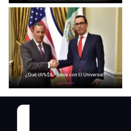
¿Qué ch%$&/· pasa con El Universal?
¿QUÉ HACER?