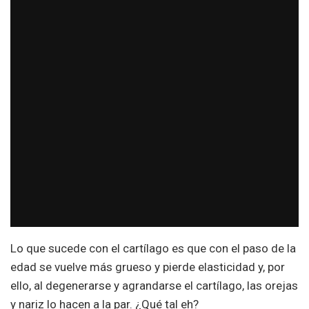
Lo que sucede con el cartílago es que con el paso de la
edad se vuelve más grueso y pierde elasticidad y, por
ello, al degenerarse y agrandarse el cartílago, las orejas
y nariz lo hacen a la par. ¿Qué tal eh?