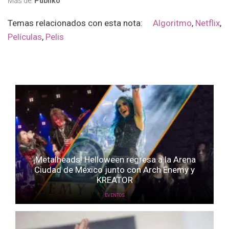
Más de:
Publiko
Temas relacionados con esta nota:
Algoritmo
,
Netflix
,
Películas
,
Pelis
¡Metalheads! Helloween regresa a la Arena
Ciudad de México junto con Arch Enemy y
KREATOR
EVENTOS