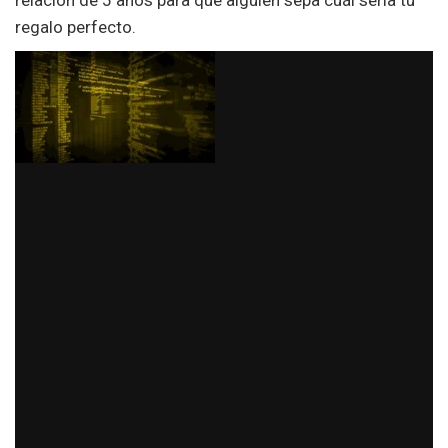
relación de 5 años para que alguien sepa cuál sería tu
regalo perfecto.