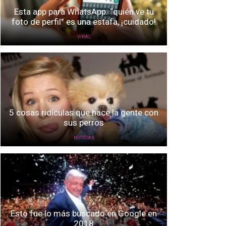
Esta app para WhatsApp: “quién ve tu
foto de perfil” es una estafa, ¡cuidado!
VIRAL
5 cosas ridículas que hace la gente con
sus perros
NOTICIAS
Esto fue lo más buscado en Google en
2018