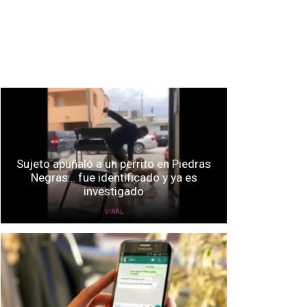
Sujeto apuñaló a un perrito en Piedras
Negras… fue identificado y ya es
investigado
VIRAL