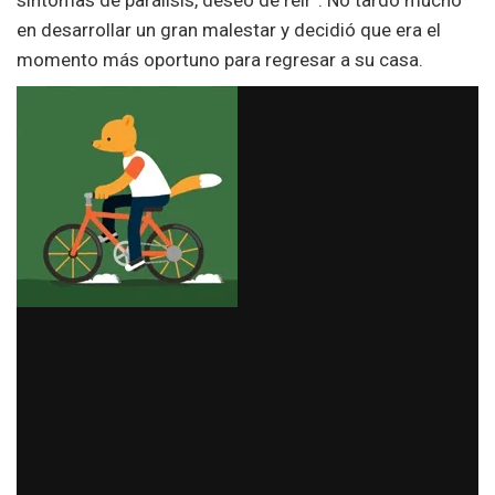
síntomas de parálisis, deseo de reír”. No tardó mucho
en desarrollar un gran malestar y decidió que era el
momento más oportuno para regresar a su casa.