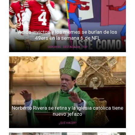
Adiós invictos y los memes se burlan de los
49ers en la semana 6 de NFL
,
,
DEPORTES
DESTACADOS
TOP
Norberto Rivera se retira y la iglesia católica tiene
nuevo jefazo
¿QUÉ HACER?