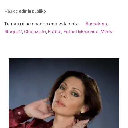
Más de:
admin publiko
Temas relacionados con esta nota:
Barcelona
,
Bloque2
,
Chicharito
,
Futbol
,
Futbol Mexicano
,
Messi