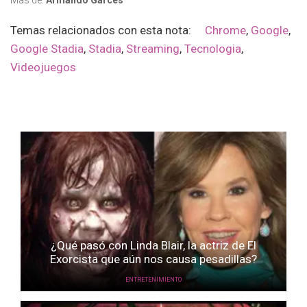
Más de:
Armando Garcés
Temas relacionados con esta nota:
Chrome
,
Google
,
Google Stadia
,
Stadia
,
Streaming
,
Tecnologia
,
Videojuegos
¿Qué pasó con Linda Blair, la actriz de El
Exorcista que aún nos causa pesadillas?
ENTRETENIMIENTO