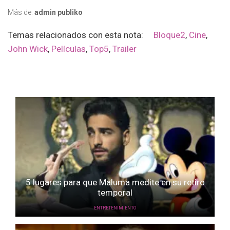
Más de:
admin publiko
Temas relacionados con esta nota:
Bloque2
,
Cine
,
John Wick
,
Películas
,
Top5
,
Trailer
5 lugares para que Maluma medite en su retiro
temporal
ENTRETENIMIENTO