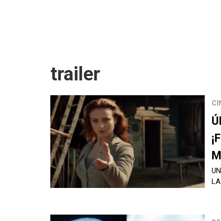
trailer
CI
Ú
¡
M
UN
LA