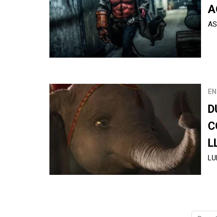
A
AS
EN
D
C
L
LU