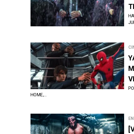
T
HA
JU
CI
Y
M
V
PO
HOME,…
EN
[