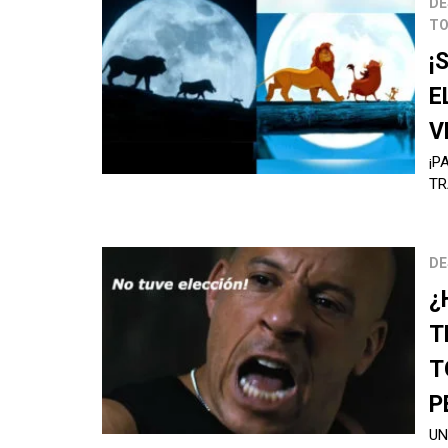
DE
TO
¡
E
V
¡P
TR
DE
¿
T
T
P
UN