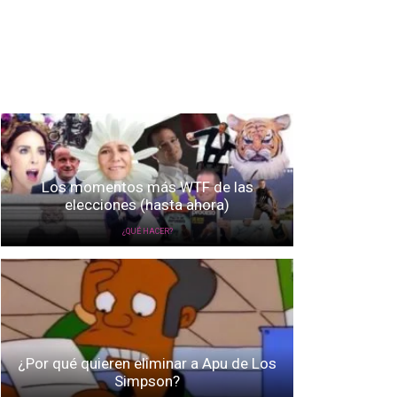
Los momentos más WTF de las
elecciones (hasta ahora)
¿QUÉ HACER?
¿Por qué quieren eliminar a Apu de Los
Simpson?