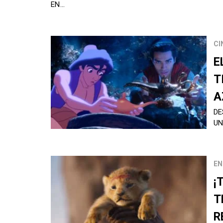
EN…
CI
E
T
A
DE
U
EN
¡
T
R