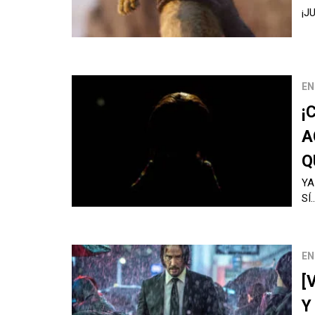
¡J
EN
¡
A
Q
YA
SÍ
EN
[
Y