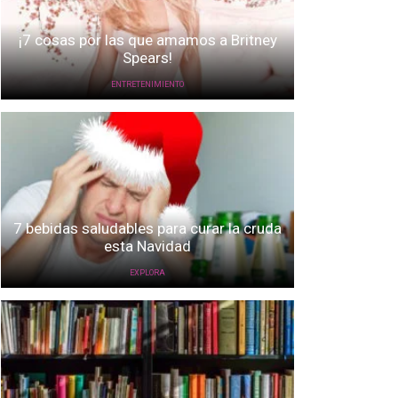
¡7 cosas por las que amamos a Britney
Spears!
ENTRETENIMIENTO
7 bebidas saludables para curar la cruda
esta Navidad
EXPLORA