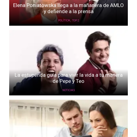
Elena Poniatowska llega a la mañanera de AMLO
y defiende a la prensa
,
POLÍTICA
TOP 2
La estupenda guía para vivir la vida a tu manera
de Pepe y Teo
NOTICIAS