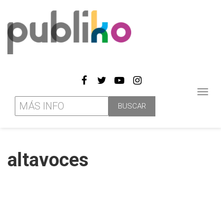
Toggl
navig
altavoces