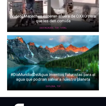
[Video] Mapaches esperan afuera de OXXO para
que les den comida
,
,
DESTACADOS
TOP
VIRAL
#DíaMundialDelAgua Inventos futuristas para el
agua que podrían salvar a nuestro planeta
,
EXPLORA
TOP