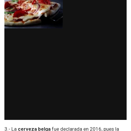
3.- La
cerveza belga
fue declarada en 2016, pues la