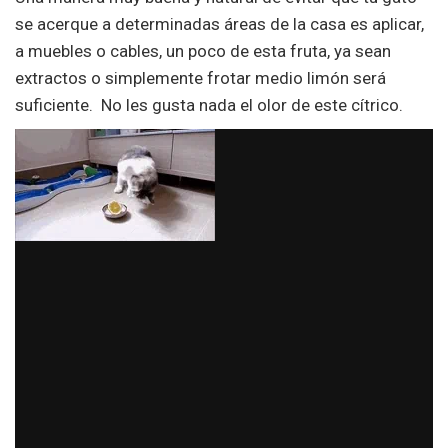
se acerque a determinadas áreas de la casa es aplicar,
a muebles o cables, un poco de esta fruta, ya sean
extractos o simplemente frotar medio limón será
suficiente. No les gusta nada el olor de este cítrico.