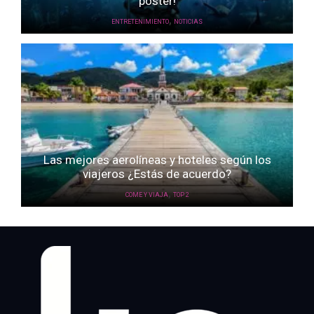
póster!
,
ENTRETENIMIENTO
NOTICIAS
Las mejores aerolíneas y hoteles según los
viajeros ¿Estás de acuerdo?
,
COME Y VIAJA
TOP 2