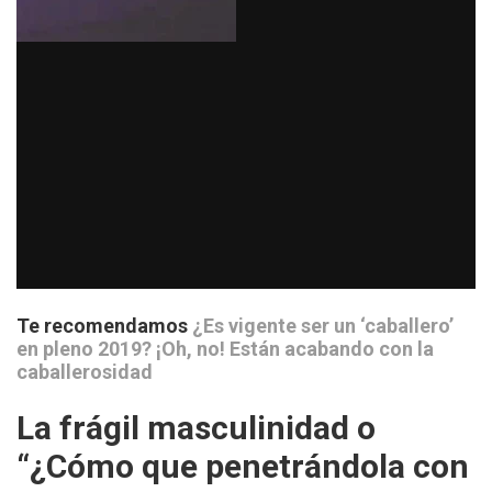
Te recomendamos
¿Es vigente ser un ‘caballero’
en pleno 2019? ¡Oh, no! Están acabando con la
caballerosidad
La frágil masculinidad o
“¿Cómo que penetrándola con