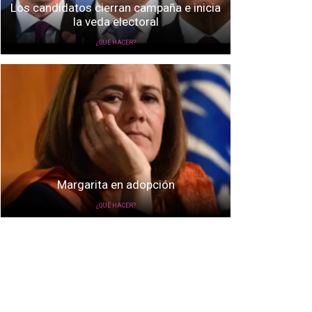
Los candidatos cierran campaña e inicia
la veda electoral
¿QUÉ HACER?
Margarita en adopción
¿QUÉ HACER?