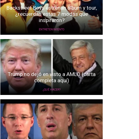
Backstreet Boys estrenan álbum y tour,
¿recuerdas estas 7 modas que
inspiraron?
ENTRETENIMIENTO
Trump no dejó en visto a AMLO (carta
completa aquí)
¿QUÉ HACER?