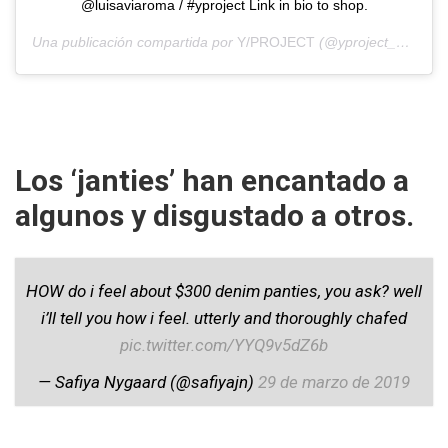
@luisaviaroma / #yproject Link in bio to shop.
Una publicación compartida por
Y/PROJECT
(@yproject_official) el
Los ‘janties’ han encantado a
algunos y disgustado a otros.
HOW do i feel about $300 denim panties, you ask? well
i’ll tell you how i feel. utterly and thoroughly chafed
pic.twitter.com/YYQ9v5dZ6b
— Safiya Nygaard (@safiyajn)
29 de marzo de 2019