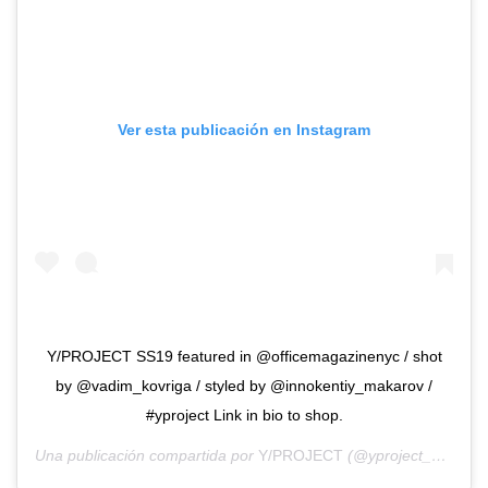
Ver esta publicación en Instagram
Y/PROJECT SS19 featured in @officemagazinenyc / shot
by @vadim_kovriga / styled by @innokentiy_makarov /
#yproject Link in bio to shop.
Una publicación compartida por
Y/PROJECT
(@yproject_official) el