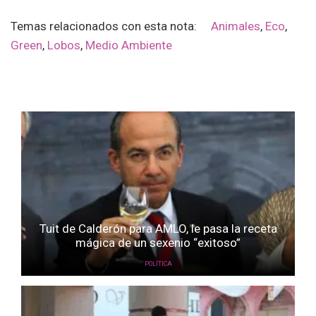
Temas relacionados con esta nota:
Animales
,
Eco
,
Green
,
Lobos
,
Medio Ambiente
Tuit de Calderón para AMLO, le pasa la receta
mágica de un sexenio “exitoso”
POLÍTICA