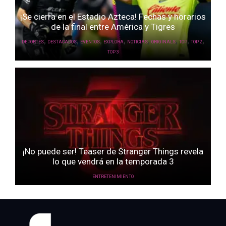
¡Se cierra en el Estadio Azteca! Fechas y horarios
de la final entre América y Tigres
,
,
,
,
,
,
,
,
DEPORTES
DESTACADOS
EVENTOS
EXPLORA
NOTICIAS
ORIGINALS
TOP
TOP 2
TOP 3
¡No puede ser! Teaser de Stranger Things revela
lo que vendrá en la temporada 3
ENTRETENIMIENTO