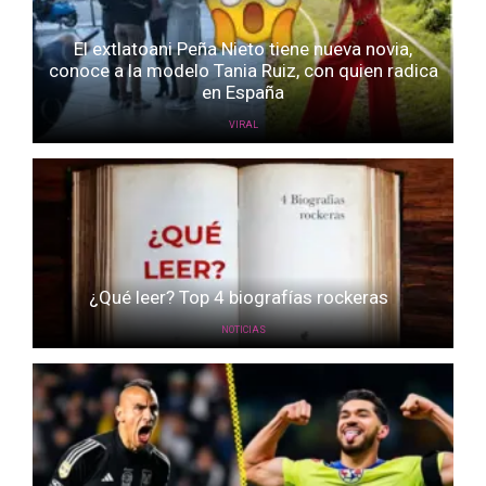
El extlatoani Peña Nieto tiene nueva novia,
conoce a la modelo Tania Ruiz, con quien radica
en España
VIRAL
¿Qué leer? Top 4 biografías rockeras
NOTICIAS