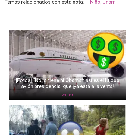
Temas relacionados con esta nota:
Niño
,
Unam
[Fotos] “No lo tiene ni Obama”: así es el lujoso
avión presidencial que ¡ya está a la venta!
POLÍTICA