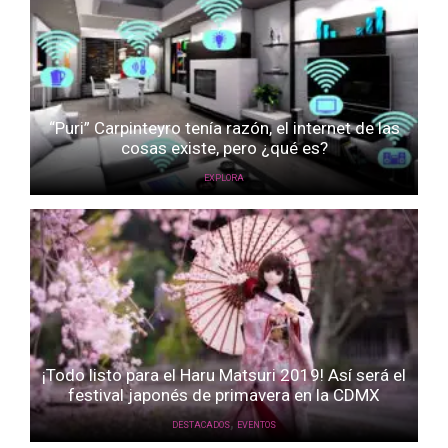
“Puri” Carpinteyro tenía razón, el internet de las
cosas existe, pero ¿qué es?
EXPLORA
¡Todo listo para el Haru Matsuri 2019! Así será el
festival japonés de primavera en la CDMX
,
DESTACADOS
EVENTOS