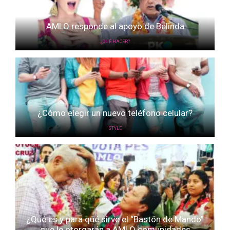
AMLO responde al apoyo de Belinda
¿QUÉ HACER?
¿Cómo elegir un nuevo teléfono celular?
STYLE
¿Qué es y para qué sirve el “Bastón de Mando”
que le otorgarán a AMLO comunidades