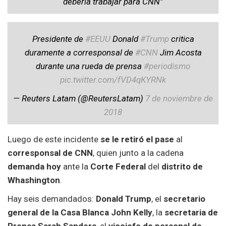
debería trabajar para CNN”
Presidente de
#EEUU
Donald
#Trump
critica
duramente a corresponsal de
#CNN
Jim Acosta
durante una rueda de prensa
#periodismo
pic.twitter.com/fVD4qKYRNk
— Reuters Latam (@ReutersLatam)
7 de noviembre de
2018
Luego de este incidente
se le retiró el pase
al
corresponsal de CNN
, quien junto a la cadena
demanda hoy
ante la
Corte Federal
del
distrito de
Whashington
.
Hay seis demandados:
Donald Trump
, el
secretario
general de la Casa Blanca John Kelly
, la
secretaria de