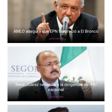
AMLO asegura que EPN favoreció a El Bronco
¿QUÉ HACER?
René Juárez renuncia a la dirigencia del PRI
nacional
¿QUÉ HACER?