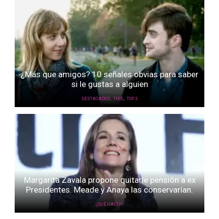
¿Más que amigos? 10 señales obvias para saber
si le gustas a alguien
,
,
DESTACADOS
TIPS
TOP 3
Margarita Zavala propone quitarle pensión a ex
Presidentes. Meade y Anaya las conservarían.
¿QUÉ HACER?