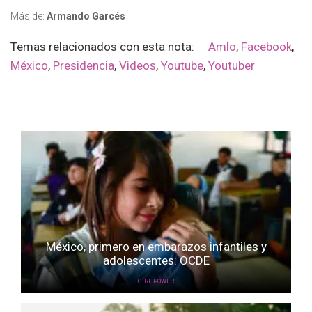
Más de:
Armando Garcés
Temas relacionados con esta nota:
Amlo
,
Facebook
,
México
,
Presidencia
,
Videos
,
Youtube
,
Youtuber
México, primero en embarazos infantiles y
adolescentes: OCDE
GIRL POWER