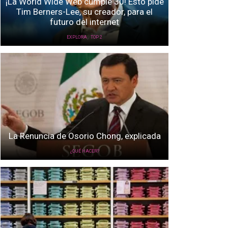
¡La World Wide Web cumple 30! Esto pide
Tim Berners-Lee, su creador, para el
futuro del internet
,
EXPLORA
TOP 2
La Renuncia de Osorio Chong, explicada
¿QUÉ HACER?