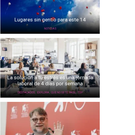
Lugares sin gentío para este 14
NOTICIAS
La solución a tu estrés es una jornada
laboral de 4 días por semana
,
,
,
DESTACADOS
EXPLORA
QUE NO SE TE PASE
TOP