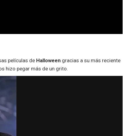
sas películas de
Halloween
gracias a su más reciente
os hizo pegar más de un grito.