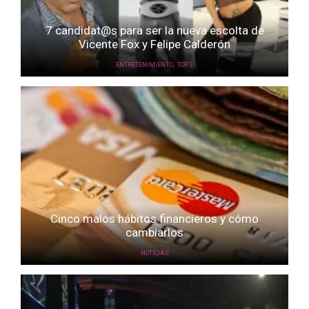
7 candidat@s para ser la nueva escolta de
Vicente Fox y Felipe Calderón
,
ENTRETENIMIENTO
TOP 3
Cinco malos hábitos financieros y cómo
cambiarlos
NOTICIAS