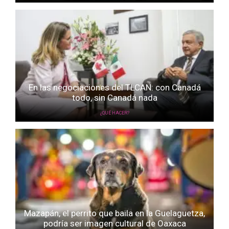
En las negociaciones del TLCAN: con Canadá
todo, sin Canadá nada
¿QUÉ HACER?
Mazapán, el perrito que baila en la Guelaguetza,
podría ser imagen cultural de Oaxaca