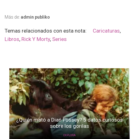
Más de:
admin publiko
Temas relacionados con esta nota:
Caricaturas
,
Libros
,
Rick Y Morty
,
Series
¿Quién mató a Dian Fossey? 5 datos curiosos
sobre los gorilas
EXPLORA