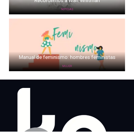
Recordemos a Walt Whitman
NOTICIAS
Manual de feminismo: hombres feministas
MUJER