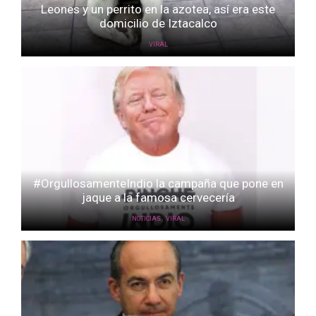
Leones y un perrito en la azotea, así era este
domicilio de Iztacalco
VIRAL
#OrgullosamenteIndio la campaña que pone en
jaque a la famosa cervecería
,
NOTICIAS
VIRAL