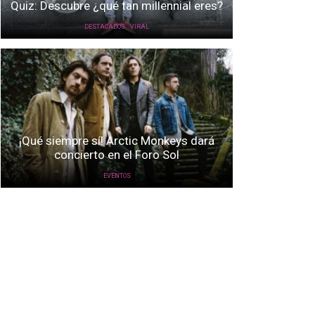
Quiz: Descubre ¿qué tan millennial eres?
,
DESTACADOS
VIRAL
¡Qué siempre sí! Arctic Monkeys dará
concierto en el Foro Sol
EVENTOS