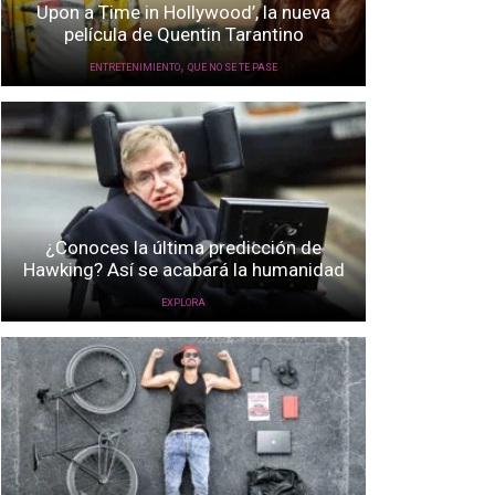
Upon a Time in Hollywood’, la nueva
película de Quentin Tarantino
,
ENTRETENIMIENTO
QUE NO SE TE PASE
¿Conoces la última predicción de
Hawking? Así se acabará la humanidad
EXPLORA